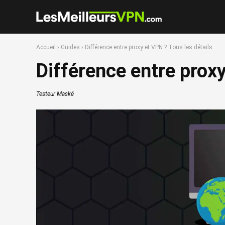
Accueil
›
Guides
›
Différence entre proxy et VPN ? Tous les détails
Différence entre proxy
Testeur Maské