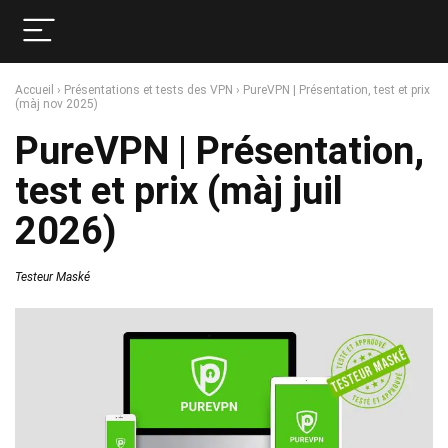
Accueil
›
Présentations et tests des VPN
›
PureVPN | Présentation, test et prix
(màj nov 2025)
PureVPN | Présentation,
test et prix (màj juil
2026)
Testeur Maské