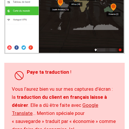
Paye ta traduction
!
Vous l’aurez bien vu sur mes captures d’écran :
la
traduction du client en français laisse à
désirer
. Elle a dû être faite avec
Google
Translate
… Mention spéciale pour
« sauvegarde » traduit par « économie » comme