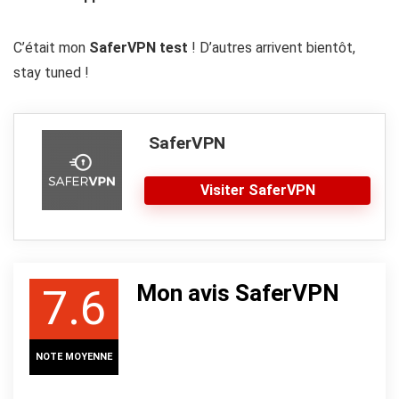
C’était mon
SaferVPN test
! D’autres arrivent bientôt,
stay tuned !
SaferVPN
Visiter SaferVPN
Mon avis SaferVPN
7.6
NOTE MOYENNE