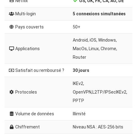
Netflix
US, UK, FR, CA, AU, DE
Multi-login
5 connexions simultanées
Pays couverts
50+
Android, iOS, Windows,
Applications
MacOs, Linux, Chrome,
Router
Satisfait ou remboursé ?
30 jours
IKEv2,
Protocoles
OpenVPN,L2TP/IPSecIKEv2,
PPTP
Volume de données
Illimité
Chiffrement
Niveau NSA : AES-256 bits