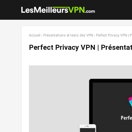
Accueil
›
Présentations et tests des VPN
›
Perfect Privacy VPN | P
Perfect Privacy VPN | Présentati