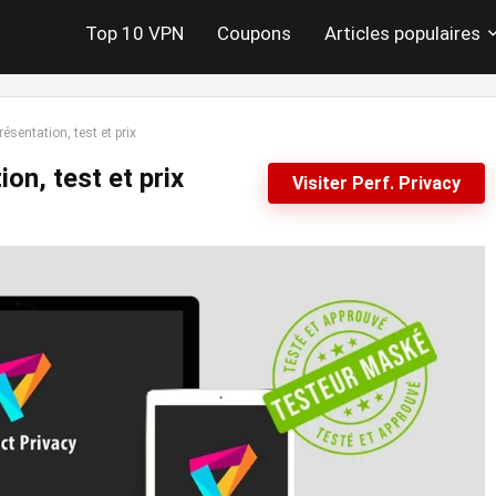
Top 10 VPN
Coupons
Articles populaires
résentation, test et prix
on, test et prix
Visiter Perf. Privacy