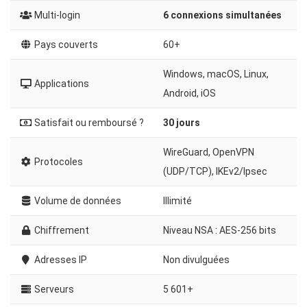
Multi-login
6 connexions simultanées
Pays couverts
60+
Windows, macOS, Linux,
Applications
Android, iOS
Satisfait ou remboursé ?
30 jours
WireGuard, OpenVPN
Protocoles
(UDP/TCP), IKEv2/Ipsec
Volume de données
Illimité
Chiffrement
Niveau NSA : AES-256 bits
Adresses IP
Non divulguées
Serveurs
5 601+