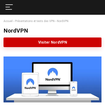
Accueil
›
Présentations et tests des VPN
›
NordVPN
NordVPN
Visiter NordVPN