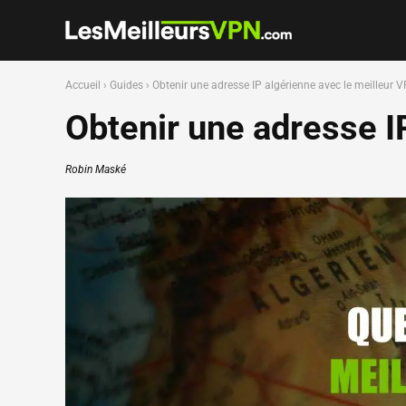
Accueil
›
Guides
›
Obtenir une adresse IP algérienne avec le meilleur V
Obtenir une adresse IP
Robin Maské