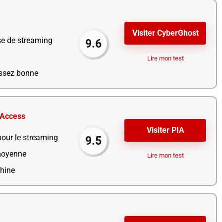
Visiter CyberGhost
se de streaming
9.6
Lire mon test
assez bonne
 Access
Visiter PIA
our le streaming
9.5
moyenne
Lire mon test
hine