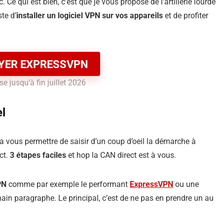
Ce qui est bien, c’est que je vous propose de l’artillerie lourde
ste d’
installer un logiciel VPN sur vos appareils
et de profiter
YER EXPRESSVPN
e jusqu’à fin juillet 2026
el
va vous permettre de saisir d’un coup d’oeil la démarche à
ct.
3 étapes faciles
et hop la CAN direct est à vous.
PN
comme par exemple le performant
ExpressVPN
ou une
n paragraphe. Le principal, c’est de ne pas en prendre un au