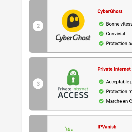
CyberGhost
Bonne vites
2
Convivial
Protection 
Private Internet
Acceptable p
3
Protection 
Marche en C
IPVanish