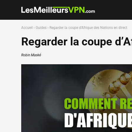
Accueil
›
Guides
›
Regarder la coupe d’Afrique des Nations en direct
Regarder la coupe d’A
Robin Maské