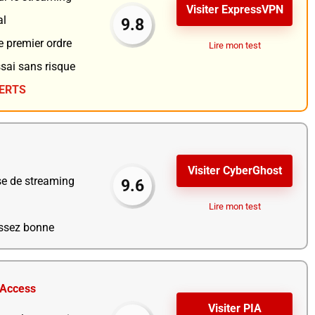
Visiter ExpressVPN
al
9.8
e premier ordre
Lire mon test
ssai sans risque
FERTS
Visiter CyberGhost
se de streaming
9.6
Lire mon test
assez bonne
 Access
Visiter PIA