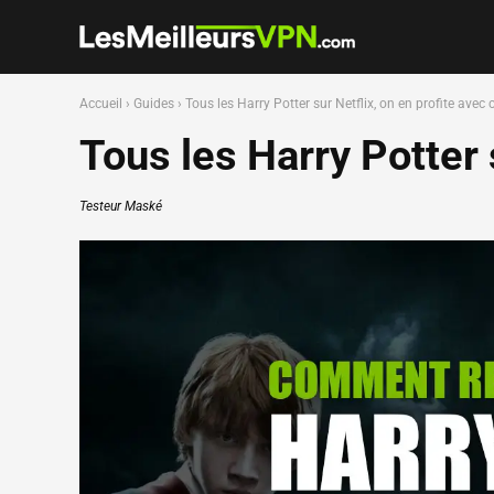
Accueil
›
Guides
›
Tous les Harry Potter sur Netflix, on en profite avec c
Tous les Harry Potter s
Testeur Maské