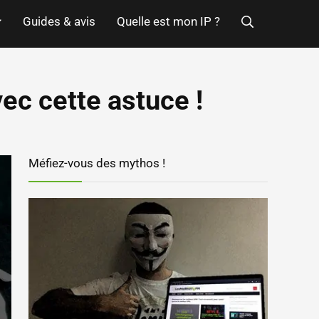
Guides & avis
Quelle est mon IP ?
vec cette astuce !
Méfiez-vous des mythos !