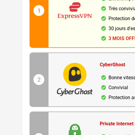
Très convivi
1
Protection d
30 jours d'e
3 MOIS OF
CyberGhost
Bonne vites
2
Convivial
Protection 
Private Internet