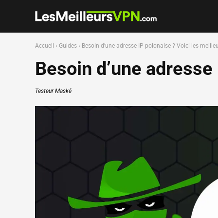
Accueil
›
Guides
›
Besoin d’une adresse IP polonaise ? Voici les meille
Besoin d’une adresse I
Testeur Maské