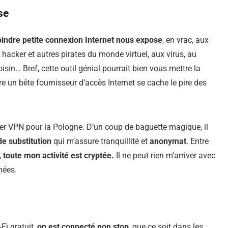
se
oindre petite connexion Internet nous expose
, en vrac, aux
acker et autres pirates du monde virtuel, aux virus, au
oisin… Bref, cette outil génial pourrait bien vous mettre la
ère un bête fournisseur d’accès Internet se cache le pire des
per VPN pour la Pologne. D’un coup de baguette magique, il
e substitution
qui m’assure tranquillité et
anonymat
. Entre
,
toute mon activité est cryptée.
Il ne peut rien m’arriver avec
nées.
Fi gratuit,
on est connecté non stop
, que ce soit dans les