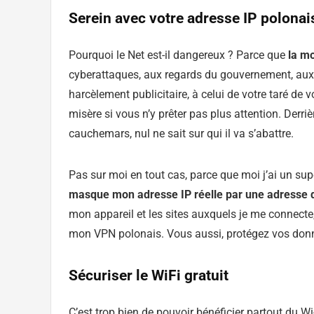
Serein avec votre adresse IP polonai
Pourquoi le Net est-il dangereux ? Parce que
la m
cyberattaques, aux regards du gouvernement, aux h
harcèlement publicitaire, à celui de votre taré de v
misère si vous n’y prêter pas plus attention. Derri
cauchemars, nul ne sait sur qui il va s’abattre.
Pas sur moi en tout cas, parce que moi j’ai un su
masque mon adresse IP réelle par une adresse d
mon appareil et les sites auxquels je me connecte
mon VPN polonais. Vous aussi, protégez vos don
Sécuriser le WiFi gratuit
C’est trop bien de pouvoir bénéficier partout du Wi-