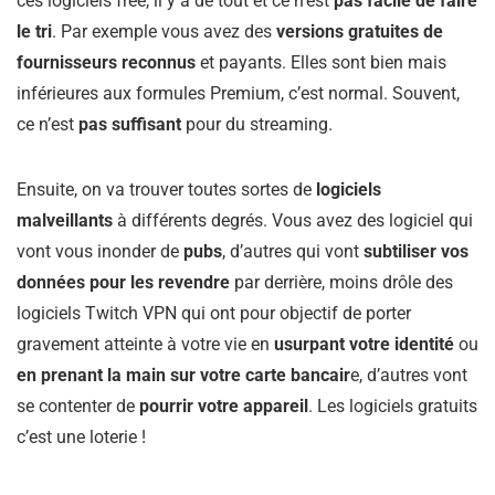
ces logiciels free, il y a de tout et ce n’est
pas facile de faire
le tri
. Par exemple vous avez des
versions gratuites de
fournisseurs reconnus
et payants. Elles sont bien mais
inférieures aux formules Premium, c’est normal. Souvent,
ce n’est
pas suffisant
pour du streaming.
Ensuite, on va trouver toutes sortes de
logiciels
malveillants
à différents degrés. Vous avez des logiciel qui
vont vous inonder de
pubs
, d’autres qui vont
subtiliser vos
données pour les revendre
par derrière, moins drôle des
logiciels Twitch VPN qui ont pour objectif de porter
gravement atteinte à votre vie en
usurpant votre identité
ou
en prenant la main sur votre carte bancair
e, d’autres vont
se contenter de
pourrir votre appareil
. Les logiciels gratuits
c’est une loterie !