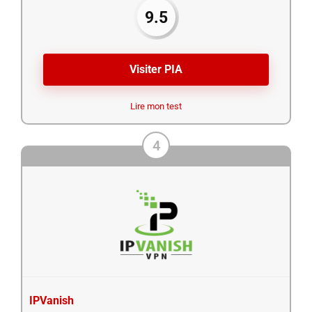
9.5
Visiter PIA
Lire mon test
4
IPVanish