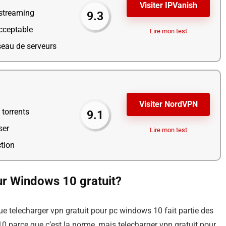
Visiter IPVanish
 streaming
9.3
cceptable
Lire mon test
seau de serveurs
Visiter NordVPN
 torrents
9.1
ser
Lire mon test
tion
r Windows 10 gratuit?
que telecharger vpn gratuit pour pc windows 10 fait partie des
 parce que c’est la norme, mais telecharger vpn gratuit pour