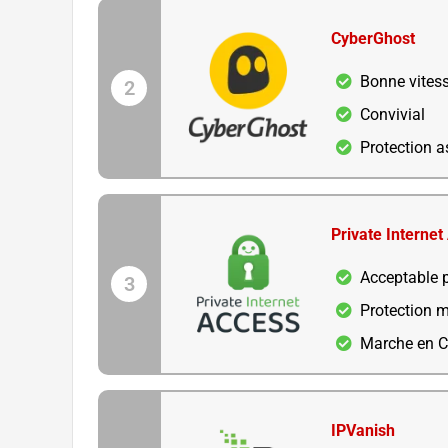
CyberGhost
Bonne vites
2
Convivial
Protection 
Private Internet
Acceptable p
3
Protection 
Marche en C
IPVanish