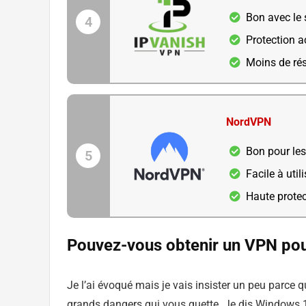
Bon avec le
4
Protection a
Moins de ré
NordVPN
Bon pour les
5
Facile à utili
Haute protec
Pouvez-vous obtenir un VPN pou
Je l’ai évoqué mais je vais insister un peu parce 
grands dangers qui vous guette. Je dis Windows 10