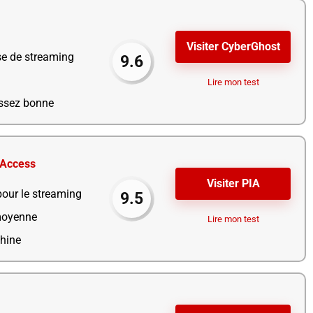
Visiter CyberGhost
se de streaming
9.6
Lire mon test
assez bonne
 Access
Visiter PIA
our le streaming
9.5
moyenne
Lire mon test
hine